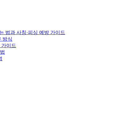
는 법과 사칭·피싱 예방 가이드
운 방식
노 가이드
용법
법