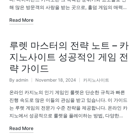
해 많은 방문객의 사랑을 받는 곳으로, 홀덤 게임의 매력…
Read More
루렛 마스터의 전략 노트 – 카
지노사이트 성공적인 게임 전
략 가이드
By
admin
November 18, 2024
카지노사이트
Posted
Posted
by
in
온라인 카지노의 인기 게임인 룰렛은 단순한 규칙과 빠른
진행 속도로 많은 이들의 관심을 받고 있습니다. 이 가이드
는 루렛 게임의 전문가 수준 전략을 제공합니다. 온라인 카
지노에서 성공적으로 룰렛을 플레이하는 방법, 다양한…
Read More