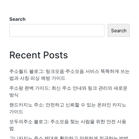
Search
Search
Recent Posts
주소월드 블로그: 링크모음·주소모음 서비스 똑똑하게 쓰는
법과 사칭·피싱 예방 가이드
주소팡 완벽 가이드: 최신 주소 안내와 링크 관리의 새로운
방식
랜드카지노 주소: 안전하고 신뢰할 수 있는 온라인 카지노
가이드
모두의주소 블로그: 주소모음 찾는 사람을 위한 안전 사용
법
고니카지노 주소 제대로 확인하고 안전하게 접근하는 방법