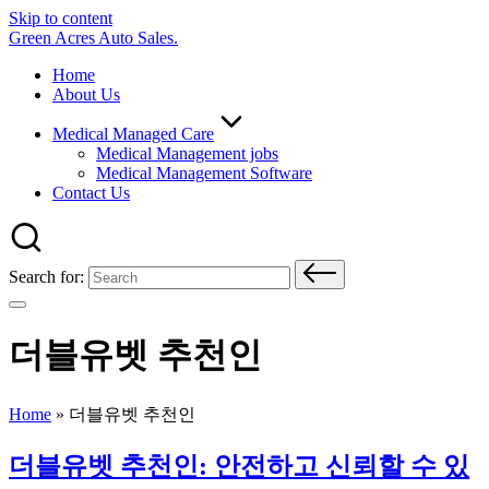
Skip to content
Green Acres Auto Sales.
Home
About Us
Medical Managed Care
Medical Management jobs
Medical Management Software
Contact Us
Search for:
더블유벳 추천인
Home
»
더블유벳 추천인
더블유벳 추천인: 안전하고 신뢰할 수 있