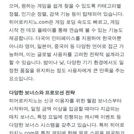
으며, 원하는 게임을 쉽게 찾을 수 있도록 카테고리별
정렬, 인기순 정렬, 검색 기능 등이 탑재되어 있습니다.
히어로카지노.com은 게임 로딩 속도도 빠르고, 게임
시작 전 데모 플레이를 통해 연습해 볼 수 있는 기능도
제공합니다. 다국어 인터페이스를 지원하여 한국어뿐
아니라 영어, 일본어, 중국어 등 다양한 언어로 접근 가
능하며, 이는 글로벌 사용자를 고려한 전략적 설계라고
할 수 있습니다. 밤이나 낮, 다양한 기기 환경에서도 일
정한 품질을 유지하는 점도 사용자에게 큰 만족을 주는
요소입니다.
다양한 보너스와 프로모션 전략
히어로카지노는 신규 이용자를 위한 웰컴 보너스부터
시작하여, 일정 금액 이상을 입금할 때마다 지급되는
매치 보너스, 특정 요일에 진행되는 캐시백 이벤트 등
다양한 보너스 시스템을 갖추고 있습니다. 특히 히어로
카지노.com은 특정 게임에 한해 무료 스핀을 제공하거