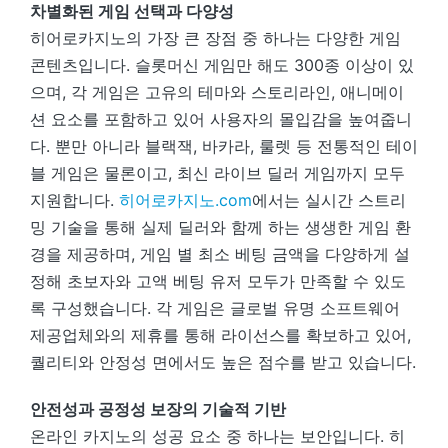
차별화된 게임 선택과 다양성
히어로카지노의 가장 큰 장점 중 하나는 다양한 게임
콘텐츠입니다. 슬롯머신 게임만 해도 300종 이상이 있
으며, 각 게임은 고유의 테마와 스토리라인, 애니메이
션 요소를 포함하고 있어 사용자의 몰입감을 높여줍니
다. 뿐만 아니라 블랙잭, 바카라, 룰렛 등 전통적인 테이
블 게임은 물론이고, 최신 라이브 딜러 게임까지 모두
지원합니다.
히어로카지노.com
에서는 실시간 스트리
밍 기술을 통해 실제 딜러와 함께 하는 생생한 게임 환
경을 제공하며, 게임 별 최소 베팅 금액을 다양하게 설
정해 초보자와 고액 베팅 유저 모두가 만족할 수 있도
록 구성했습니다. 각 게임은 글로벌 유명 소프트웨어
제공업체와의 제휴를 통해 라이선스를 확보하고 있어,
퀄리티와 안정성 면에서도 높은 점수를 받고 있습니다.
안전성과 공정성 보장의 기술적 기반
온라인 카지노의 성공 요소 중 하나는 보안입니다. 히