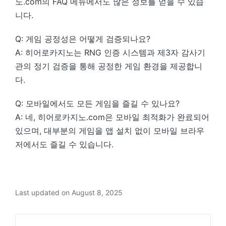
노.com의 FAQ 메뉴에서도 많은 정보를 얻을 수 있습
니다.
Q: 게임 공정성은 어떻게 검증되나요?
A: 히어로카지노는 RNG 인증 시스템과 제3자 감사기
관의 정기 검증을 통해 공정한 게임 환경을 제공합니
다.
Q: 모바일에서도 모든 게임을 즐길 수 있나요?
A: 네, 히어로카지노.com은 모바일 최적화가 완료되어
있으며, 대부분의 게임을 앱 설치 없이 모바일 브라우
저에서도 즐길 수 있습니다.
Last updated on August 8, 2025