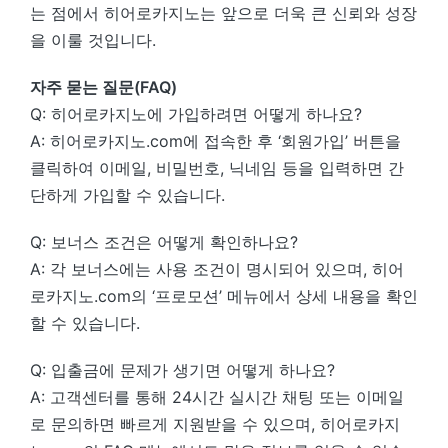
는 점에서 히어로카지노는 앞으로 더욱 큰 신뢰와 성장
을 이룰 것입니다.
자주 묻는 질문(FAQ)
Q: 히어로카지노에 가입하려면 어떻게 하나요?
A: 히어로카지노.com에 접속한 후 ‘회원가입’ 버튼을
클릭하여 이메일, 비밀번호, 닉네임 등을 입력하면 간
단하게 가입할 수 있습니다.
Q: 보너스 조건은 어떻게 확인하나요?
A: 각 보너스에는 사용 조건이 명시되어 있으며, 히어
로카지노.com의 ‘프로모션’ 메뉴에서 상세 내용을 확인
할 수 있습니다.
Q: 입출금에 문제가 생기면 어떻게 하나요?
A: 고객센터를 통해 24시간 실시간 채팅 또는 이메일
로 문의하면 빠르게 지원받을 수 있으며, 히어로카지