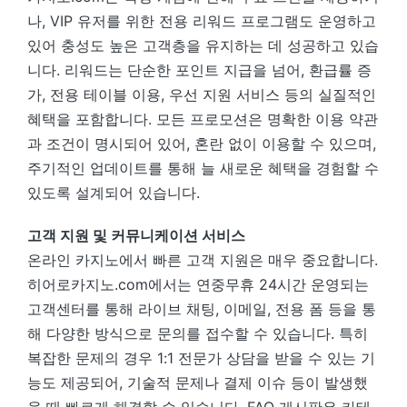
나, VIP 유저를 위한 전용 리워드 프로그램도 운영하고
있어 충성도 높은 고객층을 유지하는 데 성공하고 있습
니다. 리워드는 단순한 포인트 지급을 넘어, 환급률 증
가, 전용 테이블 이용, 우선 지원 서비스 등의 실질적인
혜택을 포함합니다. 모든 프로모션은 명확한 이용 약관
과 조건이 명시되어 있어, 혼란 없이 이용할 수 있으며,
주기적인 업데이트를 통해 늘 새로운 혜택을 경험할 수
있도록 설계되어 있습니다.
고객 지원 및 커뮤니케이션 서비스
온라인 카지노에서 빠른 고객 지원은 매우 중요합니다.
히어로카지노.com에서는 연중무휴 24시간 운영되는
고객센터를 통해 라이브 채팅, 이메일, 전용 폼 등을 통
해 다양한 방식으로 문의를 접수할 수 있습니다. 특히
복잡한 문제의 경우 1:1 전문가 상담을 받을 수 있는 기
능도 제공되어, 기술적 문제나 결제 이슈 등이 발생했