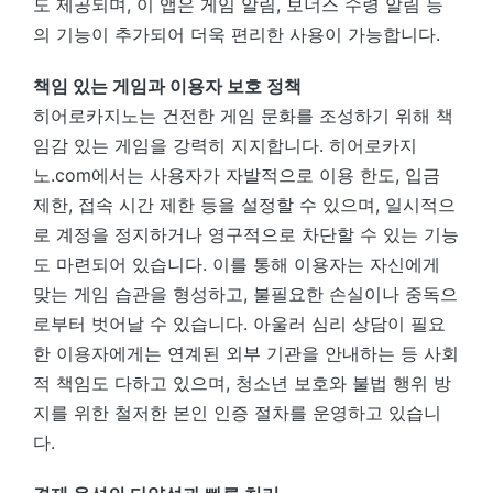
도 제공되며, 이 앱은 게임 알림, 보너스 수령 알림 등
의 기능이 추가되어 더욱 편리한 사용이 가능합니다.
책임 있는 게임과 이용자 보호 정책
히어로카지노는 건전한 게임 문화를 조성하기 위해 책
임감 있는 게임을 강력히 지지합니다. 히어로카지
노.com에서는 사용자가 자발적으로 이용 한도, 입금
제한, 접속 시간 제한 등을 설정할 수 있으며, 일시적으
로 계정을 정지하거나 영구적으로 차단할 수 있는 기능
도 마련되어 있습니다. 이를 통해 이용자는 자신에게
맞는 게임 습관을 형성하고, 불필요한 손실이나 중독으
로부터 벗어날 수 있습니다. 아울러 심리 상담이 필요
한 이용자에게는 연계된 외부 기관을 안내하는 등 사회
적 책임도 다하고 있으며, 청소년 보호와 불법 행위 방
지를 위한 철저한 본인 인증 절차를 운영하고 있습니
다.