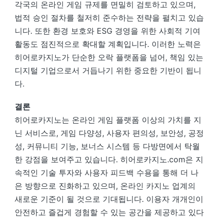
각국의 온라인 게임 규제를 면밀히 검토하고 있으며,
법적 승인 절차를 철저히 준수하는 전략을 펼치고 있습
니다. 또한 환경 보호와 ESG 경영을 위한 사회적 기여
활동도 점진적으로 확대할 계획입니다. 이러한 노력은
히어로카지노가 단순한 오락 플랫폼을 넘어, 책임 있는
디지털 기업으로서 거듭나기 위한 중요한 기반이 됩니
다.
결론
히어로카지노는 온라인 게임 플랫폼 이상의 가치를 지
닌 서비스로, 게임 다양성, 사용자 편의성, 보안성, 공정
성, 커뮤니티 기능, 보너스 시스템 등 다방면에서 탁월
한 강점을 보여주고 있습니다. 히어로카지노.com은 지
속적인 기술 투자와 사용자 피드백 수용을 통해 더 나
은 방향으로 진화하고 있으며, 온라인 카지노 업계의
새로운 기준이 될 것으로 기대됩니다. 이용자 개개인이
안전하고 즐겁게 경험할 수 있는 공간을 제공하고 있다