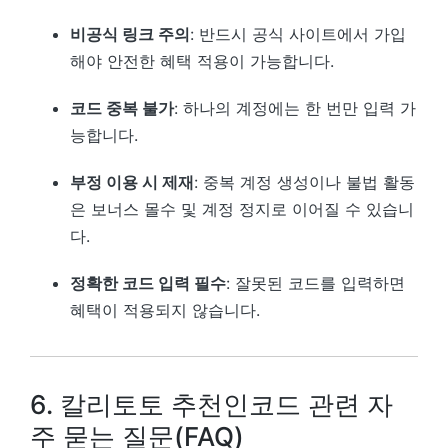
비공식 링크 주의
: 반드시 공식 사이트에서 가입
해야 안전한 혜택 적용이 가능합니다.
코드 중복 불가
: 하나의 계정에는 한 번만 입력 가
능합니다.
부정 이용 시 제재
: 중복 계정 생성이나 불법 활동
은 보너스 몰수 및 계정 정지로 이어질 수 있습니
다.
정확한 코드 입력 필수
: 잘못된 코드를 입력하면
혜택이 적용되지 않습니다.
6. 칼리토토 추천인코드 관련 자
주 묻는 질문(FAQ)