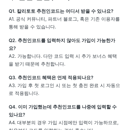
Q1. 칼리토토 추천인코드는 어디서 받을 수 있나요?
A1. 공식 커뮤니티, 파트너 블로그, 혹은 기존 이용자를
통해 받을 수 있습니다.
Q2. 추천인코드를 입력하지 않아도 가입이 가능한가
요?
A2. 가능합니다. 다만 코드 입력 시 추가 보너스 혜택
을 받기 때문에 추천합니다.
Q3. 추천인코드 혜택은 언제 적용되나요?
A3. 가입 후 첫 로그인 시 또는 첫 충전 완료 시 자동으
로 적용됩니다.
Q4. 이미 가입했는데 추천인코드를 나중에 입력할 수
있나요?
A4. 대부분의 경우 가입 시점에만 입력이 가능하므로,