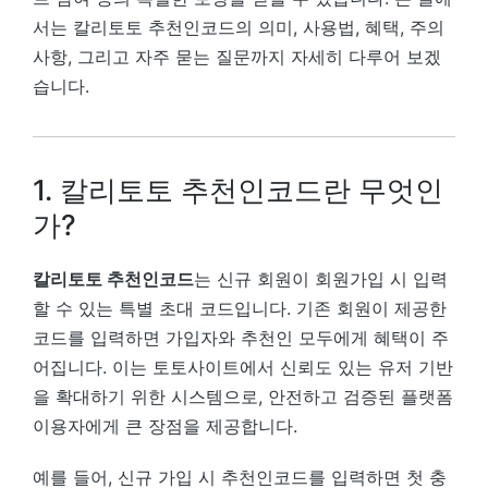
서는 칼리토토 추천인코드의 의미, 사용법, 혜택, 주의
사항, 그리고 자주 묻는 질문까지 자세히 다루어 보겠
습니다.
1. 칼리토토 추천인코드란 무엇인
가?
칼리토토 추천인코드
는 신규 회원이 회원가입 시 입력
할 수 있는 특별 초대 코드입니다. 기존 회원이 제공한
코드를 입력하면 가입자와 추천인 모두에게 혜택이 주
어집니다. 이는 토토사이트에서 신뢰도 있는 유저 기반
을 확대하기 위한 시스템으로, 안전하고 검증된 플랫폼
이용자에게 큰 장점을 제공합니다.
예를 들어, 신규 가입 시 추천인코드를 입력하면 첫 충