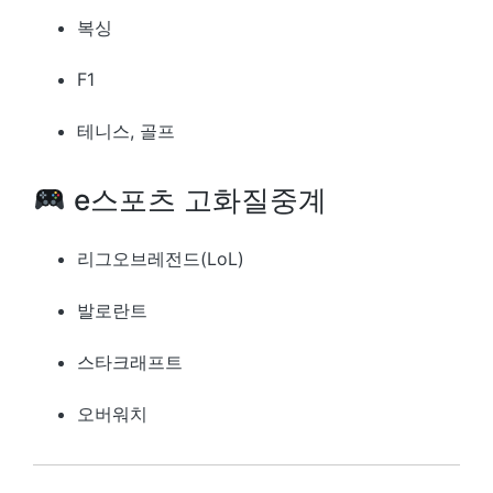
복싱
F1
테니스, 골프
e스포츠 고화질중계
리그오브레전드(LoL)
발로란트
스타크래프트
오버워치