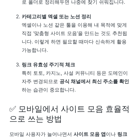
로 폴더로 정리해두면 나중에 찾기 쉬워집니다.
카테고리별 엑셀 또는 노션 정리
엑셀이나 노션 같은 툴을 이용해 내 목적에 맞게
직접 ‘맞춤형 사이트 모음’을 만드는 것도 추천됩
니다. 이렇게 하면 필요할 때마다 신속하게 활용
가능합니다.
링크 유효성 주기적 체크
특히 토토, 카지노, 사설 커뮤니티 등은 도메인이
자주 변경되므로
공식 채널에서 최신 주소를 확인
하는 습관이 중요합니다.
✅ 모바일에서 사이트 모음 효율적
으로 쓰는 방법
모바일 사용자가 늘어나면서
사이트 모음 앱
이나
링크