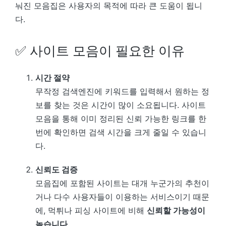
눠진 모음집은 사용자의 목적에 따라 큰 도움이 됩니
다.
✅ 사이트 모음이 필요한 이유
시간 절약
무작정 검색엔진에 키워드를 입력해서 원하는 정
보를 찾는 것은 시간이 많이 소요됩니다. 사이트
모음을 통해 이미 정리된 신뢰 가능한 링크를 한
번에 확인하면 검색 시간을 크게 줄일 수 있습니
다.
신뢰도 검증
모음집에 포함된 사이트는 대개 누군가의 추천이
거나 다수 사용자들이 이용하는 서비스이기 때문
에, 먹튀나 피싱 사이트에 비해
신뢰할 가능성이
높습니다
.