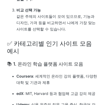
비교 선택 가능
같은 주제의 사이트들이 모여 있으므로, 기능과
디자인, 가격 등을 비교하면서 나에게 가장 맞는
사이트를 선택할 수 있습니다.
✅ 카테고리별 인기 사이트 모음
예시
📚 1. 온라인 학습 플랫폼 사이트 모음
Coursera
: 세계적인 온라인 강의 플랫폼, 다양한
대학 및 기관과 제휴
edX
: MIT, Harvard 등과 협업해 고급 강의 제공
Udemy
: 실용 위주의 직무 교육 중심, 한국어 강