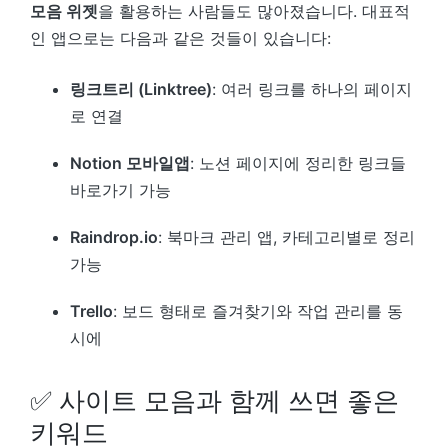
모음 위젯
을 활용하는 사람들도 많아졌습니다. 대표적
인 앱으로는 다음과 같은 것들이 있습니다:
링크트리 (Linktree)
: 여러 링크를 하나의 페이지
로 연결
Notion 모바일앱
: 노션 페이지에 정리한 링크들
바로가기 가능
Raindrop.io
: 북마크 관리 앱, 카테고리별로 정리
가능
Trello
: 보드 형태로 즐겨찾기와 작업 관리를 동
시에
✅ 사이트 모음과 함께 쓰면 좋은
키워드