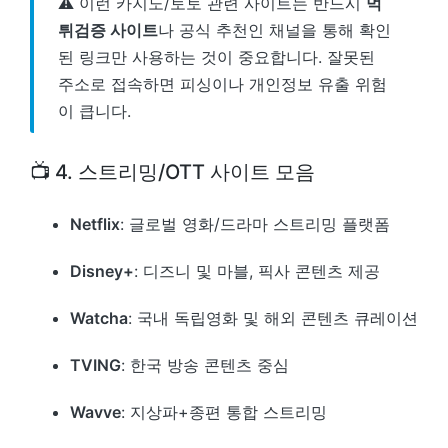
⚠️ 이런 카지노/토토 관련 사이트는 반드시
먹
튀검증 사이트
나 공식 추천인 채널을 통해 확인
된 링크만 사용하는 것이 중요합니다. 잘못된
주소로 접속하면 피싱이나 개인정보 유출 위험
이 큽니다.
📺 4. 스트리밍/OTT 사이트 모음
Netflix
: 글로벌 영화/드라마 스트리밍 플랫폼
Disney+
: 디즈니 및 마블, 픽사 콘텐츠 제공
Watcha
: 국내 독립영화 및 해외 콘텐츠 큐레이션
TVING
: 한국 방송 콘텐츠 중심
Wavve
: 지상파+종편 통합 스트리밍