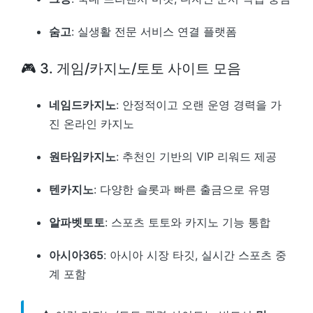
숨고
: 실생활 전문 서비스 연결 플랫폼
🎮 3. 게임/카지노/토토 사이트 모음
네임드카지노
: 안정적이고 오랜 운영 경력을 가
진 온라인 카지노
원타임카지노
: 추천인 기반의 VIP 리워드 제공
텐카지노
: 다양한 슬롯과 빠른 출금으로 유명
알파벳토토
: 스포츠 토토와 카지노 기능 통합
아시아365
: 아시아 시장 타깃, 실시간 스포츠 중
계 포함