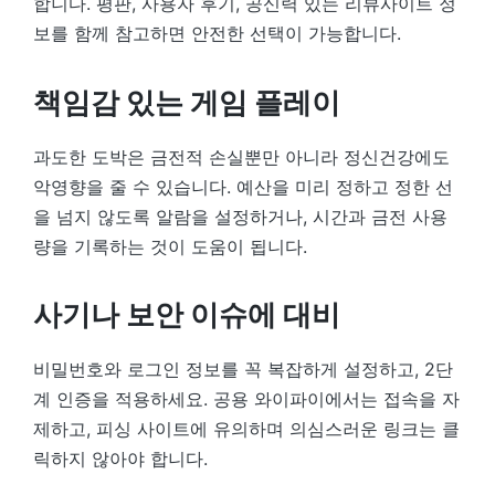
합니다. 평판, 사용자 후기, 공신력 있는 리뷰사이트 정
보를 함께 참고하면 안전한 선택이 가능합니다.
책임감 있는 게임 플레이
과도한 도박은 금전적 손실뿐만 아니라 정신건강에도
악영향을 줄 수 있습니다. 예산을 미리 정하고 정한 선
을 넘지 않도록 알람을 설정하거나, 시간과 금전 사용
량을 기록하는 것이 도움이 됩니다.
사기나 보안 이슈에 대비
비밀번호와 로그인 정보를 꼭 복잡하게 설정하고, 2단
계 인증을 적용하세요. 공용 와이파이에서는 접속을 자
제하고, 피싱 사이트에 유의하며 의심스러운 링크는 클
릭하지 않아야 합니다.