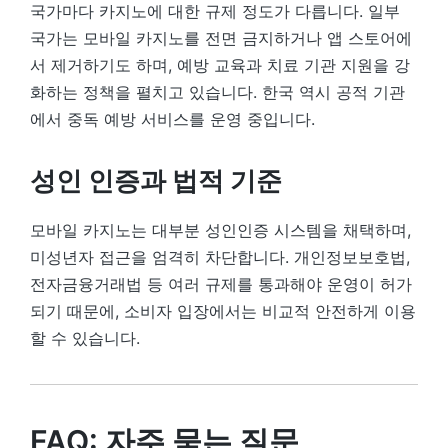
국가마다 카지노에 대한 규제 정도가 다릅니다. 일부
국가는 모바일 카지노를 전면 금지하거나 앱 스토어에
서 제거하기도 하며, 예방 교육과 치료 기관 지원을 강
화하는 정책을 펼치고 있습니다. 한국 역시 공적 기관
에서 중독 예방 서비스를 운영 중입니다.
성인 인증과 법적 기준
모바일 카지노는 대부분 성인인증 시스템을 채택하며,
미성년자 접근을 엄격히 차단합니다. 개인정보보호법,
전자금융거래법 등 여러 규제를 통과해야 운영이 허가
되기 때문에, 소비자 입장에서는 비교적 안전하게 이용
할 수 있습니다.
FAQ: 자주 묻는 질문