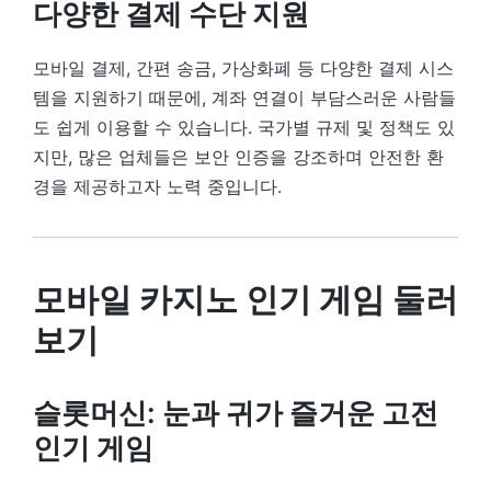
다양한 결제 수단 지원
모바일 결제, 간편 송금, 가상화폐 등 다양한 결제 시스
템을 지원하기 때문에, 계좌 연결이 부담스러운 사람들
도 쉽게 이용할 수 있습니다. 국가별 규제 및 정책도 있
지만, 많은 업체들은 보안 인증을 강조하며 안전한 환
경을 제공하고자 노력 중입니다.
모바일 카지노 인기 게임 둘러
보기
슬롯머신: 눈과 귀가 즐거운 고전
인기 게임