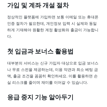
가입 및 계좌 개설 절차
정상적인 플랫폼에 가입하면 보통 이메일 또는 휴대폰
인증 절차가 필요한데, 개인정보 입력 시 실제와 동일
하게 기재해야 원활한 계정 활성화와 출금이 가능합니
다.
첫 입금과 보너스 활용법
대부분의 서비스는 신규 가입자 대상으로 입금 보너스
나 무료 스핀을 제공하는데, 이용 약관과 최소 베팅 금
액, 출금 조건을 꼼꼼히 확인하세요. 이를 활용하면 손
실 리스크를 줄이며 재미를 이어갈 수 있습니다.
응급 중지 기능 알아두기