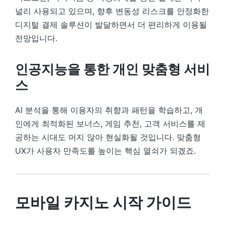
널리 사용되고 있으며, 향후 변동성 리스크를 안정화한
디지털 결제 솔루션이 발달하면서 더 편리하게 이용될
전망입니다.
인공지능을 통한 개인 맞춤형 서비
스
AI 분석을 통해 이용자의 취향과 패턴을 학습하고, 개
인에게 최적화된 보너스, 게임 추천, 고객 서비스를 제
공하는 시대도 머지 않아 현실화될 것입니다. 맞춤형
UX가 사용자 만족도를 높이는 핵심 열쇠가 되겠죠.
모바일 카지노 시작 가이드