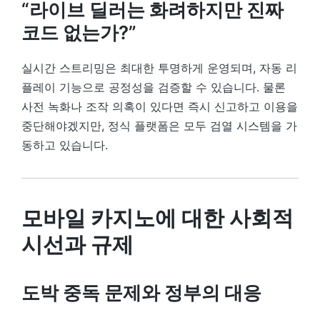
“라이브 딜러는 화려하지만 진짜
코드 없는가?”
실시간 스트리밍은 최대한 투명하게 운영되며, 자동 리
플레이 기능으로 공정성을 검증할 수 있습니다. 물론
사전 녹화나 조작 의혹이 있다면 즉시 신고하고 이용을
중단해야겠지만, 정식 플랫폼은 모두 검열 시스템을 가
동하고 있습니다.
모바일 카지노에 대한 사회적
시선과 규제
도박 중독 문제와 정부의 대응