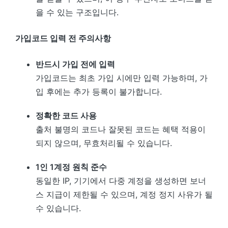
을 수 있는 구조입니다.
가입코드 입력 전 주의사항
반드시 가입 전에 입력
가입코드는 최초 가입 시에만 입력 가능하며, 가
입 후에는 추가 등록이 불가합니다.
정확한 코드 사용
출처 불명의 코드나 잘못된 코드는 혜택 적용이
되지 않으며, 무효처리될 수 있습니다.
1인 1계정 원칙 준수
동일한 IP, 기기에서 다중 계정을 생성하면 보너
스 지급이 제한될 수 있으며, 계정 정지 사유가 될
수 있습니다.