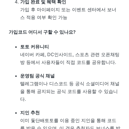
가입 완료 및 혜택 확인
가입 후 마이페이지 또는 이벤트 센터에서 보너
스 적용 여부 확인 가능
가입코드 어디서 구할 수 있나요?
토토 커뮤니티
네이버 카페, DC인사이드, 스포츠 관련 오픈채팅
방 등에서 사용자들이 직접 코드를 공유합니다.
운영팀 공식 채널
텔레그램이나 디스코드 등 공식 소셜미디어 채널
을 통해 공지되는 공식 코드를 사용할 수 있습니
다.
지인 추천
이미 돛단배토토를 이용 중인 지인을 통해 코드
를 받을 수 있으며, 이 경우 추천자도 보너스를 받