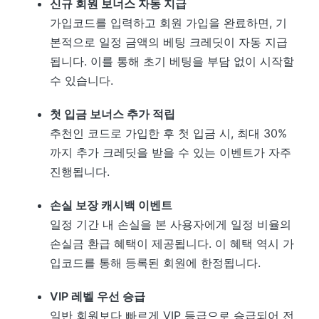
신규 회원 보너스 자동 지급
가입코드를 입력하고 회원 가입을 완료하면, 기
본적으로 일정 금액의 베팅 크레딧이 자동 지급
됩니다. 이를 통해 초기 베팅을 부담 없이 시작할
수 있습니다.
첫 입금 보너스 추가 적립
추천인 코드로 가입한 후 첫 입금 시, 최대 30%
까지 추가 크레딧을 받을 수 있는 이벤트가 자주
진행됩니다.
손실 보장 캐시백 이벤트
일정 기간 내 손실을 본 사용자에게 일정 비율의
손실금 환급 혜택이 제공됩니다. 이 혜택 역시 가
입코드를 통해 등록된 회원에 한정됩니다.
VIP 레벨 우선 승급
일반 회원보다 빠르게 VIP 등급으로 승급되어 전