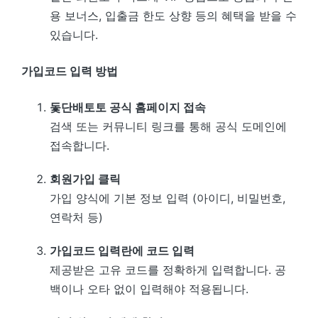
용 보너스, 입출금 한도 상향 등의 혜택을 받을 수
있습니다.
가입코드 입력 방법
돛단배토토 공식 홈페이지 접속
검색 또는 커뮤니티 링크를 통해 공식 도메인에
접속합니다.
회원가입 클릭
가입 양식에 기본 정보 입력 (아이디, 비밀번호,
연락처 등)
가입코드 입력란에 코드 입력
제공받은 고유 코드를 정확하게 입력합니다. 공
백이나 오타 없이 입력해야 적용됩니다.