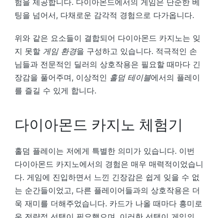
험을 제공합니다. 다이아몬드에서의 게임은 단순한 베
팅을 넘어서, 다채로운 감각적 경험으로 다가옵니다.
위와 같은 요소들이 결합되어 다이아몬드 카지노는 잊
지 못할
게임 환경
을 구성하고 있습니다. 적극적인 손
님들과 전문적인 딜러의 상호작용은 필요할 때마다 긴
장감을 풀어주며, 이상적인
홀덤 테이블
에서의 플레이
를 즐길 수 있게 합니다.
다이아몬드 카지노 체험기
홀덤 플레이는 저에게 특별한 의미가 있습니다. 이번
다이아몬드 카지노에서의 경험은 매우 매력적이었습니
다. 게임에 진입하면서 느낀 긴장감은 쉽게 잊을 수 없
는 순간들이었고, 다른 플레이어들과의 상호작용은 더
욱 재미를 더해주었습니다. 카드가 나올 때마다 흥미로
운 전략적 선택이 필요했으며, 이러한 선택이 게임의