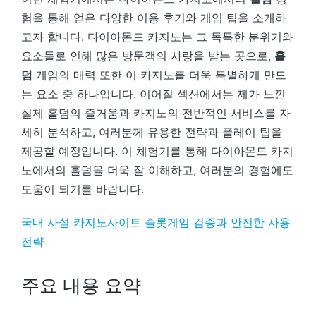
험을 통해 얻은 다양한 이용 후기와 게임 팁을 소개하
고자 합니다. 다이아몬드 카지노는 그 독특한 분위기와
요소들로 인해 많은 방문객의 사랑을 받는 곳으로,
홀
덤
게임의 매력 또한 이 카지노를 더욱 특별하게 만드
는 요소 중 하나입니다. 이어질 섹션에서는 제가 느낀
실제 홀덤의 즐거움과 카지노의 전반적인 서비스를 자
세히 분석하고, 여러분께 유용한 전략과 플레이 팁을
제공할 예정입니다. 이 체험기를 통해 다이아몬드 카지
노에서의 홀덤을 더욱 잘 이해하고, 여러분의 경험에도
도움이 되기를 바랍니다.
국내 사설 카지노사이트 슬롯게임 검증과 안전한 사용
전략
주요 내용 요약