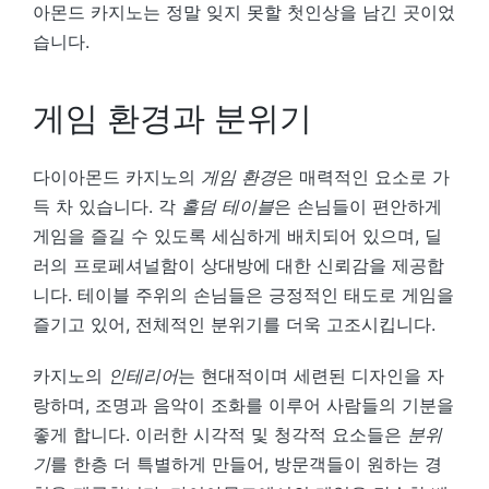
아몬드 카지노는 정말 잊지 못할 첫인상을 남긴 곳이었
습니다.
게임 환경과 분위기
다이아몬드 카지노의
게임 환경
은 매력적인 요소로 가
득 차 있습니다. 각
홀덤 테이블
은 손님들이 편안하게
게임을 즐길 수 있도록 세심하게 배치되어 있으며, 딜
러의 프로페셔널함이 상대방에 대한 신뢰감을 제공합
니다. 테이블 주위의 손님들은 긍정적인 태도로 게임을
즐기고 있어, 전체적인 분위기를 더욱 고조시킵니다.
카지노의
인테리어
는 현대적이며 세련된 디자인을 자
랑하며, 조명과 음악이 조화를 이루어 사람들의 기분을
좋게 합니다. 이러한 시각적 및 청각적 요소들은
분위
기
를 한층 더 특별하게 만들어, 방문객들이 원하는 경