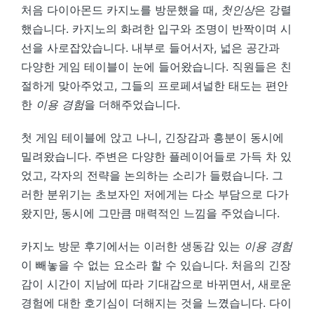
처음 다이아몬드 카지노를 방문했을 때,
첫인상
은 강렬
했습니다. 카지노의 화려한 입구와 조명이 반짝이며 시
선을 사로잡았습니다. 내부로 들어서자, 넓은 공간과
다양한 게임 테이블이 눈에 들어왔습니다. 직원들은 친
절하게 맞아주었고, 그들의 프로페셔널한 태도는 편안
한
이용 경험
을 더해주었습니다.
첫 게임 테이블에 앉고 나니, 긴장감과 흥분이 동시에
밀려왔습니다. 주변은 다양한 플레이어들로 가득 차 있
었고, 각자의 전략을 논의하는 소리가 들렸습니다. 그
러한 분위기는 초보자인 저에게는 다소 부담으로 다가
왔지만, 동시에 그만큼 매력적인 느낌을 주었습니다.
카지노 방문 후기에서는 이러한 생동감 있는
이용 경험
이 빼놓을 수 없는 요소라 할 수 있습니다. 처음의 긴장
감이 시간이 지남에 따라 기대감으로 바뀌면서, 새로운
경험에 대한 호기심이 더해지는 것을 느꼈습니다. 다이